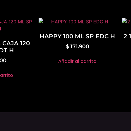
HAPPY 100 ML SP EDC H
2 
 CAJA 120
$
171.900
DT H
000
Añadir al carrito
arrito